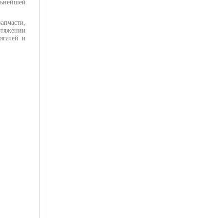
льнейшей
апчасти,
отяжении
ягачей и