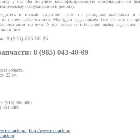
хнику у нас Вы получите квалифицированную консультацию по да
техническому обслуживанию и ремонту.
едитесь в низкой затратной части на расходные материалы и з
й на нашем сайте техники. Мы будем рады помочь Вам во всем на пр
эксплуатации техники. У нас всегда есть большой выбор седельных т
ики к ним.
ж: 8 (916) 065-58-85
запчасти: 8 (985) 043-40-09
кая область,
е, 22 км.
+7 (916) 065-5885
) 043-4009
ww.rustrack.ru/
;
http://www.rustrack.ru/
track.ru