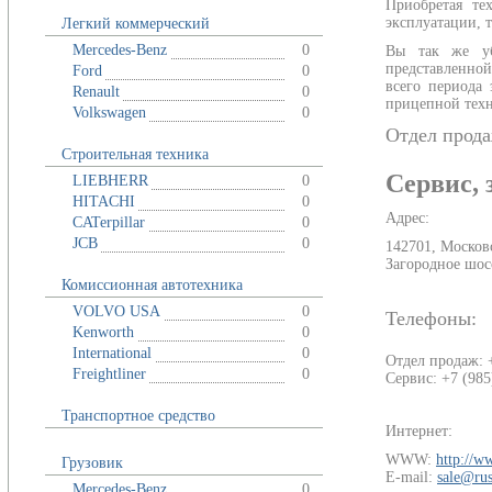
Приобретая те
эксплуатации, 
Легкий коммерческий
Mercedes-Benz
0
Вы так же уб
представленно
Ford
0
всего периода 
Renault
0
прицепной техн
Volkswagen
0
Отдел прода
Строительная техника
Сервис, 
LIEBHERR
0
HITACHI
0
Адрес:
CATerpillar
0
JCB
0
142701, Московс
Загородное шосс
Комиссионная автотехника
VOLVO USA
0
Телефоны:
Kenworth
0
International
0
Отдел продаж: 
Freightliner
0
Сервис: +7 (985
Транспортное средство
Интернет:
WWW:
http://w
Грузовик
E-mail:
sale@rus
Mercedes-Benz
0