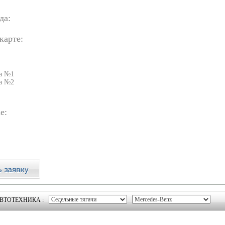
да:
карте:
а №1
а №2
e:
ВТОТЕХНИКА :