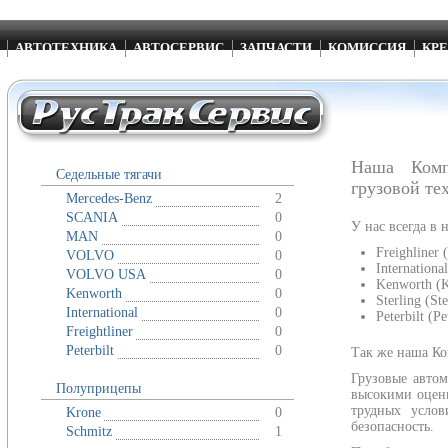
АВТОТЕХНИКА
АВТОСЕРВИС
ЗАПЧАСТИ
КОМИССИЯ
КРЕ
Наша Комп
Седельные тягачи
грузовой те
Mercedes-Benz
2
SCANIA
0
У нас всегда в
MAN
0
Freighliner 
VOLVO
0
Internationa
VOLVO USA
0
Kenworth (
Kenworth
0
Sterling (Ste
International
0
Peterbilt (Pe
Freightliner
0
Peterbilt
0
Так же наша Ко
Грузовые авто
Полуприцепы
высокими оценк
трудных услов
Krone
0
безопасность.
Schmitz
1