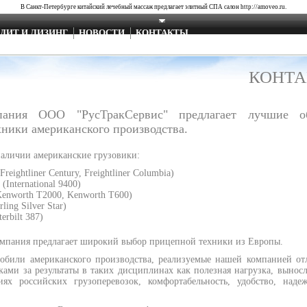
В Санкт-Петербурге
китайский лечебный массаж
предлагает элитный СПА салон http://amoveo.ru.
ДИТ И ЛИЗИНГ
НОВОСТИ
КОНТАКТЫ
КОНТ
ания ООО "РусТракСервис" предлагает лучшие о
хники американского производства.
 наличии американские грузовики:
(Freightliner Century, Freightliner Columbia)
l (International 9400)
Kenworth T2000, Kenworth T600)
rling Silver Star)
terbilt 387)
мпания предлагает широкий выбор прицепной техники из Европы.
мобили американского производства, реализуемые нашей компанией от
ами за результаты в таких дисциплинах как полезная нагрузка, выносл
иях российских грузоперевозок, комфортабельность, удобство, наде